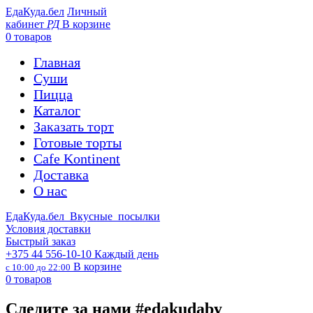
ЕдаКуда.бел
Личный
кабинет
РД
В корзине
0
товаров
Главная
Суши
Пицца
Каталог
Заказать торт
Готовые торты
Cafe Kontinent
Доставка
О нас
ЕдаКуда.бел
Вкусные посылки
Условия доставки
Быстрый заказ
+375 44 556-10-10
Каждый день
В корзине
с
10:00
до
22:00
0
товаров
Следите за нами #edakudaby